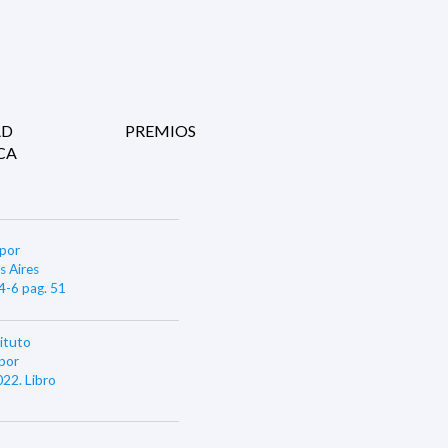
AD
PREMIOS
CA
 por
s Aires
4-6 pag. 51
ituto
 por
22. Libro