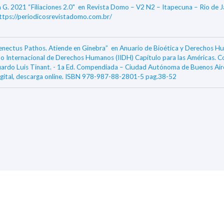
 G. 2021 “Filiaciones 2.0"
en Revista Domo – V2 N2 – Itapecuna – Rio de Ja
https://periodicosrevistadomo.com.br/
enectus Pathos. Atiende en Ginebra”
en Anuario de Bioética y Derechos H
to Internacional de Derechos Humanos (IIDH) Capítulo para las Américas. 
ardo Luis Tinant. - 1a Ed. Compendiada – Ciudad Autónoma de Buenos Air
igital, descarga online. ISBN 978-987-88-2801-5 pag.38-52
safíos en torno a la privacidad y la vigilancia en tiempos de COVID-19”
en A
a y Derechos Humanos del Instituto Internacional de Derechos Humanos (I
o para las Américas. Compilado por Eduardo Luis Tinant. - 1a ed compendia
Autónoma de Buenos Aires. 2020. Libro digital, Amazon Kindle Archivo Digi
ga y online ISBN 978-987-86-7013-3, pág 62
safíos en torno a la privacidad y la vigilancia en tiempos de COVID-19”
en A
a y Derechos Humanos del Instituto Internacional de Derechos Humanos (I
o para las Américas. Compilado por Eduardo Luis Tinant. - 1a ed compendia
Autónoma de Buenos Aires. 2020. Libro digital, Amazon Kindle Archivo Digi
ga y online ISBN 978-987-86-7013-3, pág 62
ca y Covid-19"