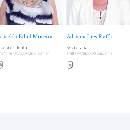
ricelda Ethel Moreira
Adriana Inés Ruffa
icepresidenta
Secretaria
moreira@grupobioeticar.com.ar
aruffa@grupobioeticar.com.ar