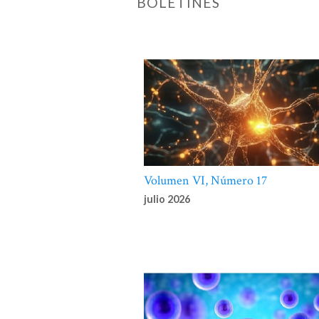
BOLETINES
“Objeci
Bioétic
2019
Capítul
Ciudad 
descar
2018
“Declar
Volumen VI, Número 17
“Las pe
julio 2026
2018
Humanos
41 ISB
15 Dic
“De la h
2017
págs. 