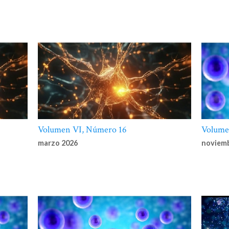
ón de conciencia en Salud, como superar la lógica de la confrontación”
en A
a y Derechos Humanos del Instituto Internacional de Derechos Humanos (I
o para las Américas. Compilado por Eduardo Luis Tinant. - 1a ed compendia
Autónoma de Buenos Aires. 2019. Libro digital, Amazon Kindle Archivo Digi
ga y online ISBN 978-987-86-3264-3, pág 59
ación sobre proyecto de ley de la interrupción voluntaria del embarazo (IVE)
Volumen VI, Número 16
Volume
rsonas mayores como sujetos de investigación”
en Anuario de Bioética y D
marzo 2026
noviemb
 del Instituto Internacional de Derechos Humanos (IIDH) Capítulo para A
N 978- 987-778-795-5
istoria clínica al Big Data”
en Anuario de Bioética y Derechos Humanos IIDH
48-69