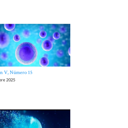
nuario de
IDH)
da. -
tal:
".
VER MÁS
n V, Número 15
erechos
re 2025
mérica) pag.
- América,
VER MÁS