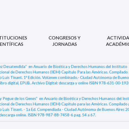
TITUCIONES
CONGRESOS Y
ACTIVID
IENTÍFICAS
JORNADAS
ACADÉMI
jez Desatendida”
en Anuario de Bioética y Derechos Humanos del Instituto
cional de Derechos Humanos (IIDH) Capítulo Para las Américas. Compilado
 Luis Tinant. 1º Edición. Volúmen combinado.- Ciudad Autónoma de Bueno
ibro digital, EPUB. Archivo Digital: descarga y online ISBN 978-631-00-192
y Pegue de los Genes”
en Anuario de Bioética y Derechos Humanos del Inst
cional de Derechos Humanos (IIDH) Capítulo para las Américas. Compilado
 Luis Tinant. - 1a Ed. Compendiada - Ciudad Autónoma de Buenos Aires 20
, descarga online. ISBN 978-987-88-7458-6 pag. 54 a 67.