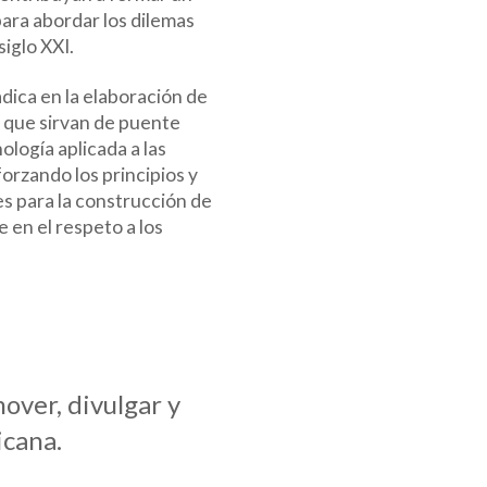
ara abordar los dilemas
siglo XXI.
dica en la elaboración de
que sirvan de puente
nología aplicada a las
eforzando los principios y
s para la construcción de
 en el respeto a los
mover, divulgar y
icana.