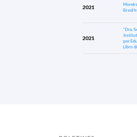
Moreira
2021
Brasil 
“Dra. S
Institu
2021
por Edu
Libro d
“Los de
Bioétic
2020
Capítul
Ciudad 
descar
“Los de
Bioétic
2020
Capítul
Ciudad 
descar
2020
"Bioéti