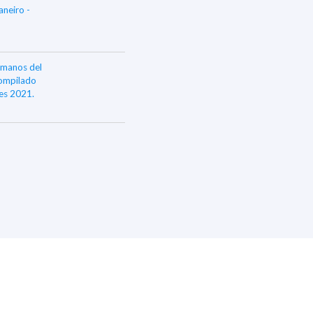
neiro -
umanos del
Compilado
es 2021.
nuario de
IDH)
da. -
tal:
nuario de
IDH)
da. -
tal:
VER MÁS