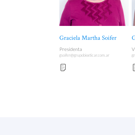
Graciela Martha Soifer
G
Presidenta
V
gsoifer@grupobioeticar.com.ar
g